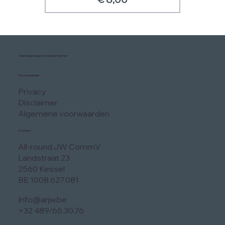
Aanhangwagen en Verhuur Center
Voorwaarden
Privacy
Disclaimer
Algemene voorwaarden
Contact
All-round JW CommV
Landstraat 23
2560 Kessel
BE 1008.627.081
Info@arjw.be
+32 489/66.30.76