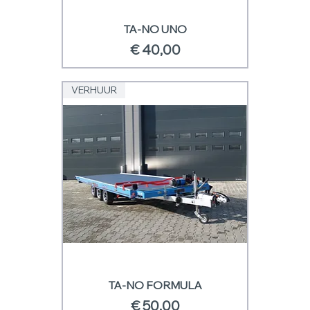
TA-NO UNO
Prijs
€ 40,00
VERHUUR
TA-NO FORMULA
Prijs
€ 50,00