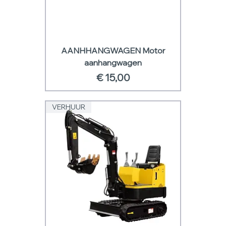
AANHHANGWAGEN Motor
aanhangwagen
Prijs
€ 15,00
VERHUUR