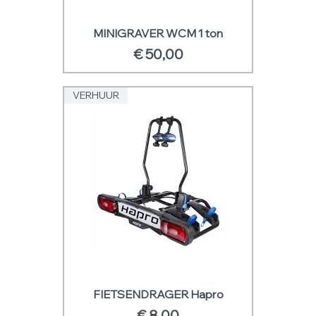
MINIGRAVER WCM 1 ton
Prijs
€ 50,00
VERHUUR
FIETSENDRAGER Hapro
Prijs
€ 8,00