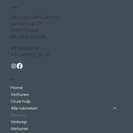
Contact
All-round JW CommV
Landstraat 23
2560 Kessel
BE 1008.627.081
Info@arjw.be
+32 489/66.30.76
Menu
Home
Verhuren
Onze hulp
Alle rubrieken
Banden
Verkoop
Verhuren