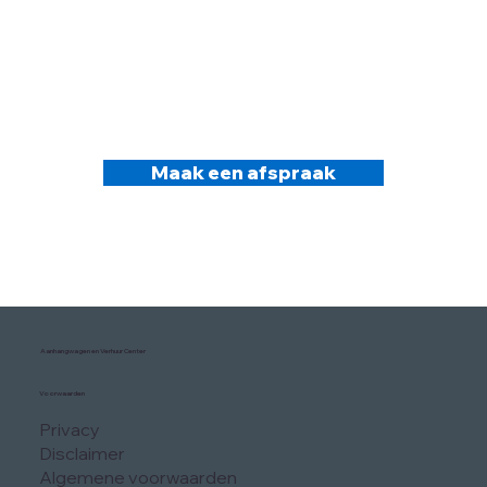
Maak een afspraak
Aanhangwagen en Verhuur Center
Voorwaarden
Privacy
Disclaimer
Algemene voorwaarden