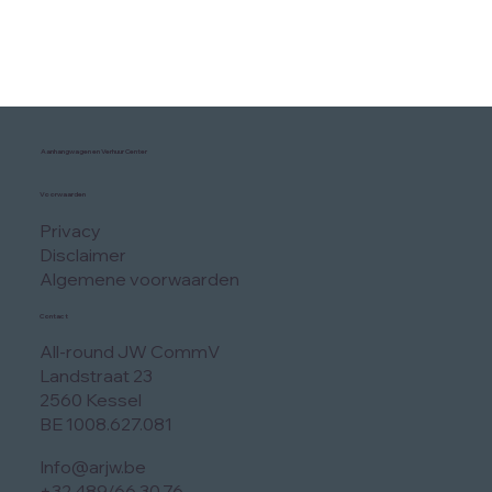
Aanhangwagen en Verhuur Center
Voorwaarden
Privacy
Disclaimer
Algemene voorwaarden
Contact
All-round JW CommV
Landstraat 23
2560 Kessel
BE 1008.627.081
Info@arjw.be
+32 489/66.30.76