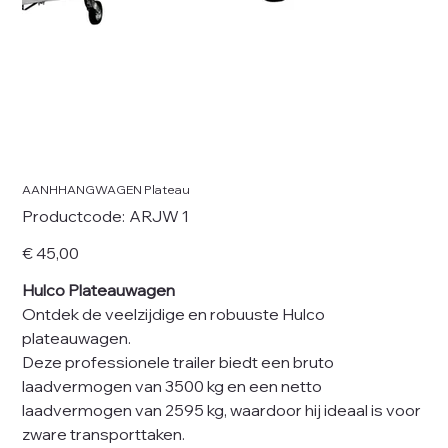
AANHHANGWAGEN Plateau
Productcode
Productcode:
ARJW 1
ARJW
1
Prijs
€ 45,00
Hulco Plateauwagen
Ontdek de veelzijdige en robuuste Hulco
plateauwagen.
Deze professionele trailer biedt een bruto
laadvermogen van 3500 kg en een netto
laadvermogen van 2595 kg, waardoor hij ideaal is voor
zware transporttaken.