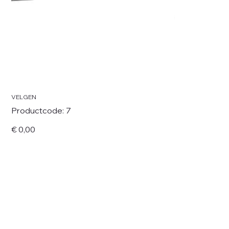
VELGEN
Productcode
Productcode:
7
7
Prijs
€ 0,00