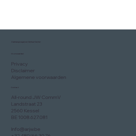
Aanhangwagen en Verhuur Center
Voorwaarden
Privacy
Disclaimer
Algemene voorwaarden
Contact
All-round JW CommV
Landstraat 23
2560 Kessel
BE 1008.627.081
Info@arjw.be
+32 489/66.30.76