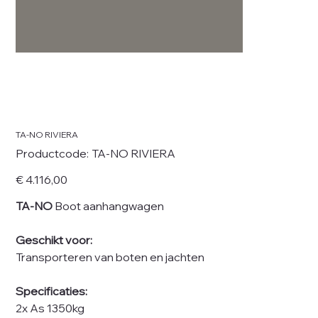
TA-NO RIVIERA
Productcode
Productcode:
TA-NO RIVIERA
TA-
NO
RIVIERA
Prijs
€ 4.116,00
TA-NO
Boot aanhangwagen
Geschikt voor:
Transporteren van boten en jachten
Specificaties:
2x As 1350kg