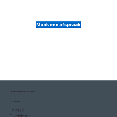
Maak een afspraak
Aanhangwagen en Verhuur Center
Voorwaarden
Privacy
Disclaimer