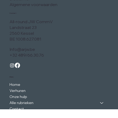
Algemene voorwaarden
Contact
All-round JW CommV
Landstraat 23
2560 Kessel
BE 1008.627.081
Info@arjw.be
+32 489/66.30.76
Menu
Home
Verhuren
Onze hulp
Alle rubrieken
Contact