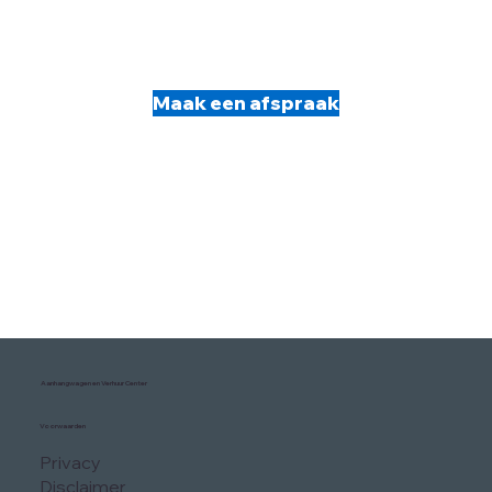
Maak een afspraak
Aanhangwagen en Verhuur Center
Voorwaarden
Privacy
Disclaimer