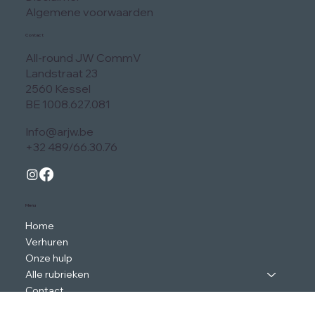
Algemene voorwaarden
Contact
All-round JW CommV
Landstraat 23
2560 Kessel
BE 1008.627.081
Info@arjw.be
+32 489/66.30.76
Menu
Home
Verhuren
Onze hulp
Alle rubrieken
Contact