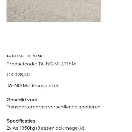
TA-NO MULTIPRO 6M
Productcode
Productcode:
TA-NO MULTI 6M
TA-
NO
MULTI
Prijs
€ 4.928,40
6M
TA-NO
Multitransporter
Geschikt voor:
Transporteren van verschillende goederen
Specificaties:
2x As 1350kg (3 assen ook mogelijk)