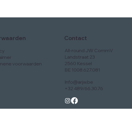
Contact
rwaarden
All-round JW CommV
acy
Landstraat 23
aimer
2560 Kessel
mene voorwaarden
BE 1008.627.081
Info@arjw.be
+32 489/66.30.76