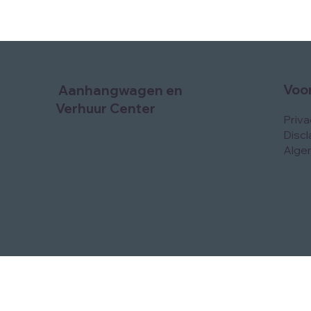
Voo
Aanhangwagen en
Verhuur Center
Priv
Discl
Alge
© 2024 by ​All Round