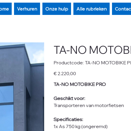
ome
Verhuren
Onze hulp
Alle rubrieken
Contac
TA-NO MOTOB
Productcode
Productcode:
TA-NO MOTOBIKE 
TA-
NO
MOTOBIKE
Prijs
€ 2.220,00
PRO
TA-NO MOTOBIKE PRO
Geschikt voor:
Transporteren van motorfietsen
Specificaties:
1x As 750 kg (ongeremd)