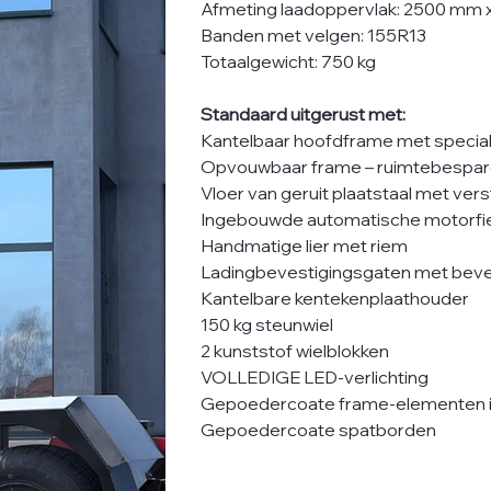
Afmeting laadoppervlak: 2500 mm 
Banden met velgen: 155R13
Totaalgewicht: 750 kg
Standaard uitgerust met:
Kantelbaar hoofdframe met speciale
Opvouwbaar frame – ruimtebespar
Vloer van geruit plaatstaal met ve
Ingebouwde automatische motorfi
Handmatige lier met riem
Ladingbevestigingsgaten met bevei
Kantelbare kentekenplaathouder
150 kg steunwiel
2 kunststof wielblokken
VOLLEDIGE LED-verlichting
Gepoedercoate frame-elementen in
Gepoedercoate spatborden