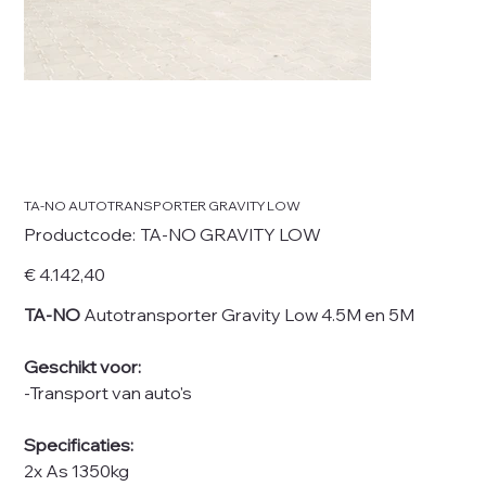
TA-NO AUTOTRANSPORTER GRAVITY LOW
Productcode
Productcode:
TA-NO GRAVITY LOW
TA-
NO
GRAVITY
Prijs
€ 4.142,40
LOW
TA-NO
Autotransporter Gravity Low 4.5M en 5M
Geschikt voor:
-Transport van auto's
Specificaties:
2x As 1350kg