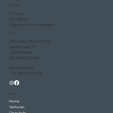
Voorwaarden
Privacy
Disclaimer
Algemene voorwaarden
Contact
All-round JW CommV
Landstraat 23
2560 Kessel
BE 1008.627.081
Info@arjw.be
+32 489/66.30.76
Menu
Home
Verhuren
Onze hulp