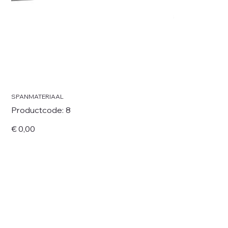
SPANMATERIAAL
Productcode
Productcode:
8
8
Prijs
€ 0,00