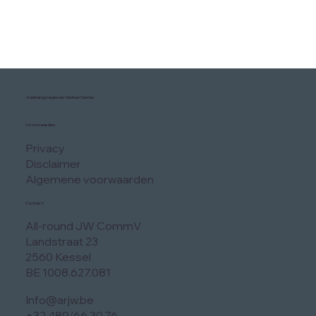
Aanhangwagen en Verhuur Center
Voorwaarden
Privacy
Disclaimer
Algemene voorwaarden
Contact
All-round JW CommV
Landstraat 23
2560 Kessel
BE 1008.627.081
Info@arjw.be
+32 489/66.30.76