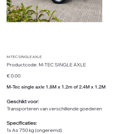
M-TEC SINGLE AXLE
Productcode
Productcode:
M-TEC SINGLE AXLE
M-
TEC
SINGLE
Prijs
€ 0,00
AXLE
M-Tec single axle 1.8M x 1.2m of 2.4M x 1.2M
Geschikt voor:
Transporteren van verschillende goederen
Specificaties:
1x As 750 kg (ongeremd)