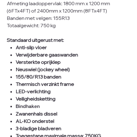
Afmeting laadoppervlak: 1800 mm x 1200 mm
(6FTx4FT) of 2400mm x 1200mm (8FTx4FT)
Banden met velgen: 155R13
Totaalgewicht: 750 kg
Standaard uitgerust met:
Anti-slip vloer
Verwijderbare gaaswanden
Versterkte oprijklep
Neuswiel (jockey wheel)
155/80/R13 banden
Thermisch verzinkt frame
LED-verlichting
Veiligheidsketting
Bindhaken
Zwanenhals dissel
AL-KO onderstel
3-bladige bladveren
Toegestane maximale massa: 750KG