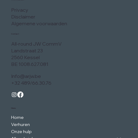
Privacy
Disclaimer
Algemene voorwaarden
Contact
All-round JW CommV
Landstraat 23
2560 Kessel
BE 1008.627.081
Info@arjw.be
+32 489/66.30.76
Menu
Home
Verhuren
Onze hulp